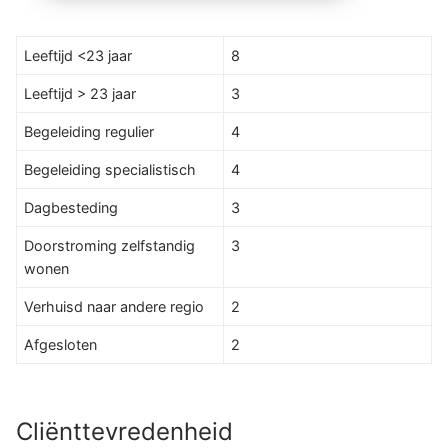
Leeftijd <23 jaar
8
Leeftijd > 23 jaar
3
Begeleiding regulier
4
Begeleiding specialistisch
4
Dagbesteding
3
Doorstroming zelfstandig
3
wonen
Verhuisd naar andere regio
2
Afgesloten
2
Cliënttevredenheid