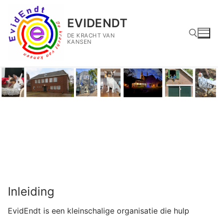
Ga
naar
EVIDENDT
de
DE KRACHT VAN
inhoud
KANSEN
Zoeken naar:
Inleiding
EvidEndt is een kleinschalige organisatie die hulp